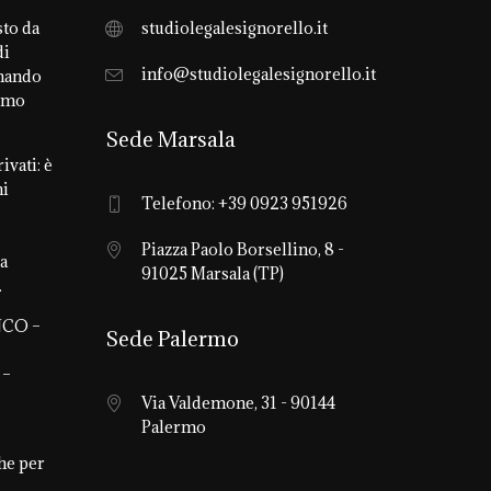
sto da
studiolegalesignorello.it
di
info@studiolegalesignorello.it
mando
rimo
Sede Marsala
ivati: è
ni
Telefono: +39 0923 951926
Piazza Paolo Borsellino, 8 -
ra
91025 Marsala (TP)
.
CO –
Sede Palermo
 –
Via Valdemone, 31 - 90144
Palermo
he per