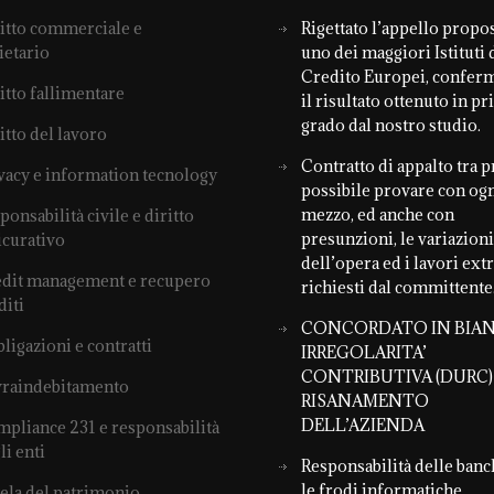
itto commerciale e
Rigettato l’appello propo
ietario
uno dei maggiori Istituti 
Credito Europei, confer
itto fallimentare
il risultato ottenuto in p
grado dal nostro studio.
itto del lavoro
Contratto di appalto tra pr
vacy e information tecnology
possibile provare con og
mezzo, ed anche con
ponsabilità civile e diritto
presunzioni, le variazioni
icurativo
dell’opera ed i lavori ext
dit management e recupero
richiesti dal committente
diti
CONCORDATO IN BIAN
ligazioni e contratti
IRREGOLARITA’
CONTRIBUTIVA (DURC)
raindebitamento
RISANAMENTO
DELL’AZIENDA
pliance 231 e responsabilità
li enti
Responsabilità delle banc
le frodi informatiche
ela del patrimonio,