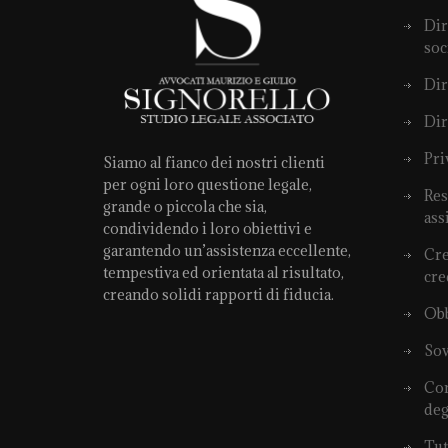
Dir
soc
Dir
Dir
Pri
Siamo al fianco dei nostri clienti
per ogni loro questione legale,
Res
grande o piccola che sia,
ass
condividendo i loro obiettivi e
garantendo un’assistenza eccellente,
Cre
tempestiva ed orientata al risultato,
cre
creando solidi rapporti di fiducia.
Obb
Sov
Com
deg
Tut