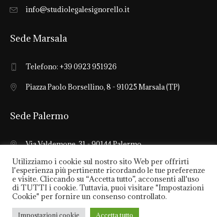
info@studiolegalesignorello.it
Sede Marsala
Telefono: +39 0923 951926
Piazza Paolo Borsellino, 8 - 91025 Marsala (TP)
Sede Palermo
Via Valdemone, 31 - 90144 Palermo
Utilizziamo i cookie sul nostro sito Web per offrirti
l'esperienza più pertinente ricordando le tue preferenze
e visite. Cliccando su “Accetta tutto”, acconsenti all'uso
di TUTTI i cookie. Tuttavia, puoi visitare "Impostazioni
Cookie" per fornire un consenso controllato.
Studio Legale Signorello © 2021 | Partita IVA: 02465510812
Impostazioni cookie
Accetta tutto